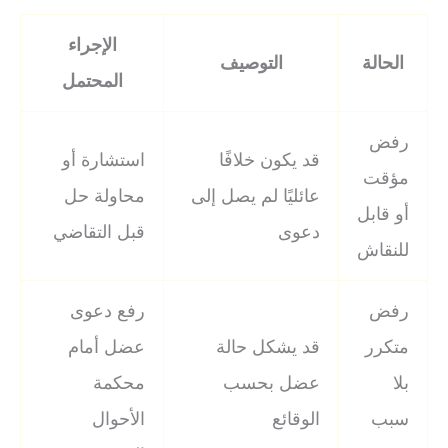
الإجراء
الحالة
التوصيف
المحتمل
رفض
قد يكون خلافًا
استشارة أو
مؤقت
عائليًا لم يصل إلى
محاولة حل
أو قابل
دعوى
قبل التقاضي
للنقاش
رفض
رفع دعوى
متكرر
قد يشكل حالة
عضل أمام
بلا
عضل بحسب
محكمة
سبب
الوقائع
الأحوال