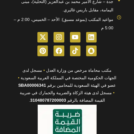
جدة – شارع الأمير محمد بن عبدالعزيز (التحلية)، مبنى
اليمامة، مقابل باريس غاليري.
مواعيد المكتب (بموعد مسبق): الأحد – الخميس، 2:00 م –
5:00 م
Pinterest
Instagram
Facebook
X-
Youtube
Tiktok
Snapchat
Linkedin
twitter
مكتب محاماة مرخص من وزارة العدل
•
مسجل لدى
الجهات الحكومية المختصة في المملكة العربية السعودية
•
عضو في الهيئة السعودية للمحامين برقم
SBA00006341
•
مسجل لدى هيئة الزكاة والضريبة والجمارك في ضريبة
القيمة المضافة بالرقم
310480787200003
.