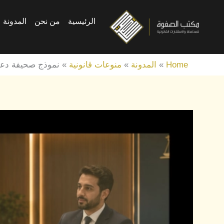
خطي
الرئيسية
من نحن
المدونة
لى
لمحتوى
Home
»
المدونة
»
منوعات قانونية
»
نموذج صحيفة دعوى في السعودية 6