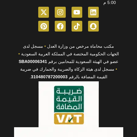
5:00 م
Pinterest
Instagram
Facebook
X-
Youtube
Tiktok
Snapchat
Linkedin
twitter
مكتب محاماة مرخص من وزارة العدل
•
مسجل لدى
الجهات الحكومية المختصة في المملكة العربية السعودية
•
عضو في الهيئة السعودية للمحامين برقم
SBA00006341
•
مسجل لدى هيئة الزكاة والضريبة والجمارك في ضريبة
القيمة المضافة بالرقم
310480787200003
.